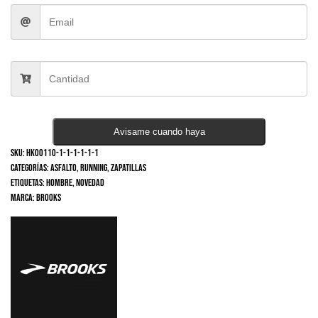
Avisame cuando haya
SKU:
HKOO110-1-1-1-1-1-1
Categorías:
Asfalto
,
Running
,
Zapatillas
Etiquetas:
Hombre
,
Novedad
Marca:
Brooks