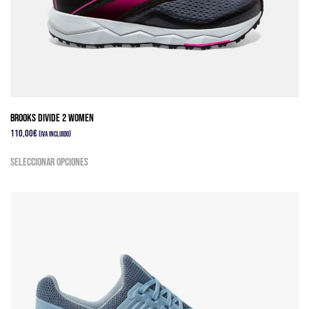
elegir
en
la
página
de
producto
Brooks Divide 2 Women
110,00
€
(IVA Incluido)
Este
Seleccionar opciones
producto
tiene
múltiples
variantes.
Las
opciones
se
pueden
elegir