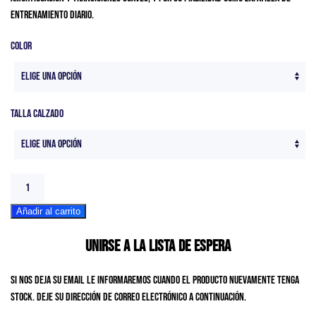
desde
entrenamiento diario.
126,00€
hasta
Color
140,00€
Talla Calzado
Brooks
Ghost
Añadir al carrito
14
Men
Unirse a la lista de espera
cantidad
Si nos deja su email le informaremos cuando el producto nuevamente tenga
stock. Deje su dirección de correo electrónico a continuación.