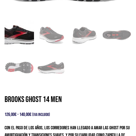
Brooks Ghost 14 Men
Rango
126,00
€
-
140,00
€
(IVA Incluido)
de
Con el paso de los años, los corredores han llegado a amar las Ghost por su
precios:
amortiguación y transiciones suaves, y por su fiabilidad como zapatilla de