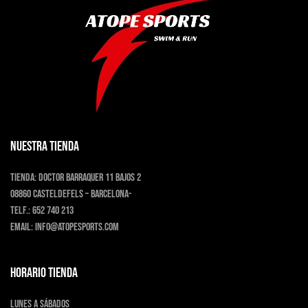
opciones
se
pueden
elegir
en
la
página
de
producto
NUESTRA TIENDA
Tienda:
Doctor Barraquer 11 bajos 2
08860 Casteldefels – Barcelona-
Telf.:
652 740 213
Email:
info@atopesports.com
HORARIO TIENDA
Lunes a Sábados