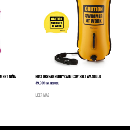
se
pueden
elegir
en
la
página
de
producto
ement Niña
Boya Drybag BuddySwim CSW 28lt Amarillo
39,90
€
(IVA Incluido)
Leer más