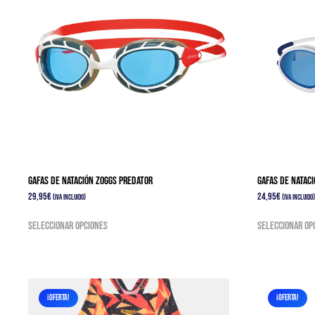
GAFAS DE NATACIÓN Zoggs Predator
GAFAS DE NATACI
29,95
€
24,95
€
(IVA Incluido)
(IVA Incluido)
Este
Seleccionar opciones
Seleccionar op
producto
tiene
múltiples
variantes.
Las
¡OFERTA!
¡OFERTA!
opciones