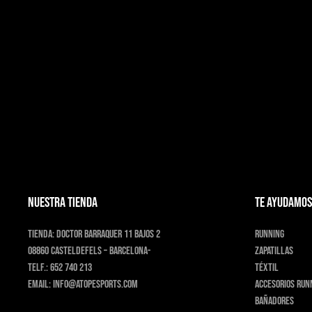
Las
opciones
se
pueden
elegir
en
la
página
de
producto
NUESTRA TIENDA
TE AYUDAMOS
Tienda:
Doctor Barraquer 11 bajos 2
Running
08860 Casteldefels – Barcelona-
Zapatillas
Telf.:
652 740 213
Téxtil
Email:
info@atopesports.com
Accesorios run
Bañadores