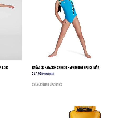
m Logo
Bañador Natación Speedo Hyperboom Splice Niña
27,12
€
(IVA Incluido)
Este
Seleccionar opciones
producto
tiene
múltiples
variantes.
Las
opciones