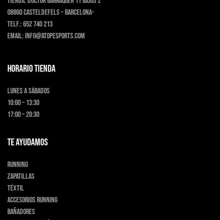
Tienda:
Doctor Barraquer 11 bajos 2
08860 Casteldefels – Barcelona-
Telf.:
652 740 213
Email:
info@atopesports.com
HORARIO TIENDA
Lunes a Sábados
10:00 – 13:30
17:00 – 20:30
TE AYUDAMOS
Running
Zapatillas
Téxtil
Accesorios running
Bañadores