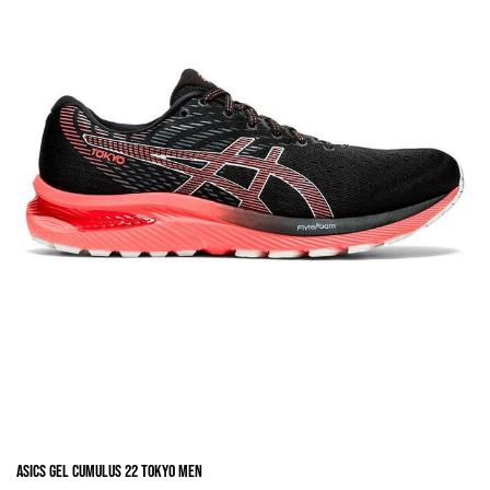
se
pueden
elegir
en
la
página
de
producto
Asics Gel Cumulus 22 Tokyo Men