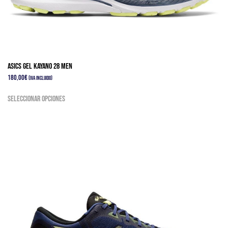
página
de
producto
Asics Gel Kayano 28 Men
180,00
€
(IVA Incluido)
Este
Seleccionar opciones
producto
tiene
múltiples
variantes.
Las
opciones
se
pueden
elegir
en
la