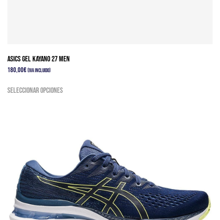
Asics Gel Kayano 27 Men
180,00
€
(IVA Incluido)
Este
Seleccionar opciones
producto
tiene
múltiples
variantes.
Las
opciones
se
pueden
elegir
en
la