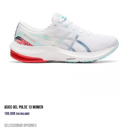
opciones
se
pueden
elegir
en
la
página
de
producto
Asics Gel Pulse 13 Women
100,00
€
(IVA Incluido)
Este
Seleccionar opciones
producto