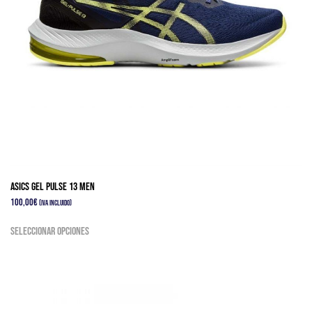
página
de
producto
Asics Gel Pulse 13 Men
100,00
€
(IVA Incluido)
Este
Seleccionar opciones
producto
tiene
múltiples
variantes.
Las