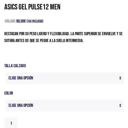
Asics Gel Pulse12 Men
El
El
100,00
€
80,00
€
(IVA Incluido)
precio
precio
Destacan por su peso ligero y flexibilidad. La parte superior se envuelve y se
original
actual
sutura antes de que se pegue a la suela intermedia.
era:
es:
100,00€.
80,00€.
Talla Calzado
Color
Asics
Gel