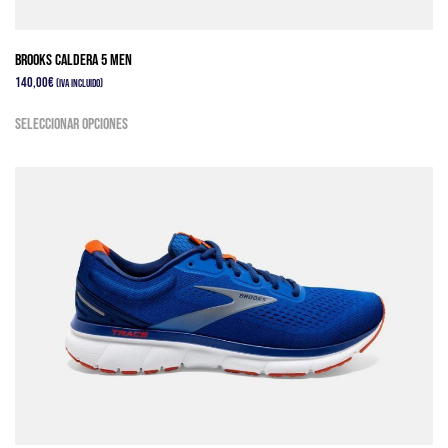
Brooks Caldera 5 Men
140,00
€
(IVA Incluido)
Este
Seleccionar opciones
producto
tiene
múltiples
variantes.
Las
opciones
se
pueden
elegir
en
la
página
de
producto