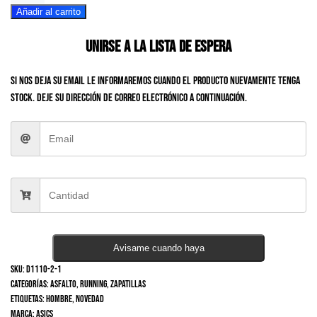
Añadir al carrito
Pulse12
Men
Unirse a la lista de espera
cantidad
Si nos deja su email le informaremos cuando el producto nuevamente tenga
stock. Deje su dirección de correo electrónico a continuación.
Avisame cuando haya
SKU:
D1110-2-1
Categorías:
Asfalto
,
Running
,
Zapatillas
Etiquetas:
Hombre
,
Novedad
Marca:
Asics