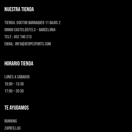
de
producto
NUESTRA TIENDA
Tienda:
Doctor Barraquer 11 bajos 2
08860 Casteldefels – Barcelona-
Telf.:
652 740 213
Email:
info@atopesports.com
HORARIO TIENDA
Lunes a Sábados
10:00 – 13:30
17:00 – 20:30
TE AYUDAMOS
Running
Zapatillas