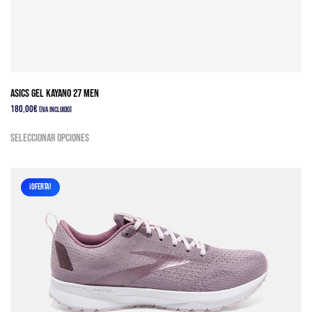
Asics Gel Kayano 27 Men
180,00
€
(IVA Incluido)
Este
Seleccionar opciones
producto
tiene
múltiples
¡OFERTA!
variantes.
Las
opciones
se
pueden
elegir
en
la