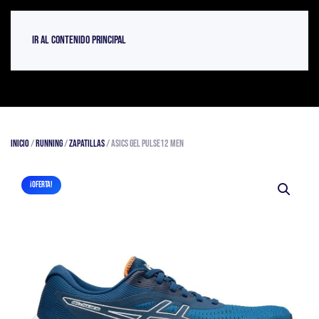
Ir al contenido principal
Inicio
/
Running
/
Zapatillas
/ Asics Gel Pulse12 Men
¡OFERTA!