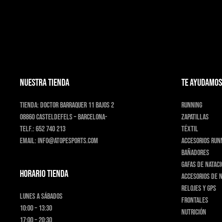
NUESTRA TIENDA
TE AYUDAMOS
Tienda:
Doctor Barraquer 11 bajos 2
Running
08860 Casteldefels – Barcelona-
Zapatillas
Telf.:
652 740 213
Téxtil
Email:
info@atopesports.com
Accesorios run
Bañadores
Gafas de natac
HORARIO TIENDA
Accesorios de 
Relojes y GPS
Lunes a Sábados
Frontales
10:00 – 13:30
Nutrición
17:00 – 20:30