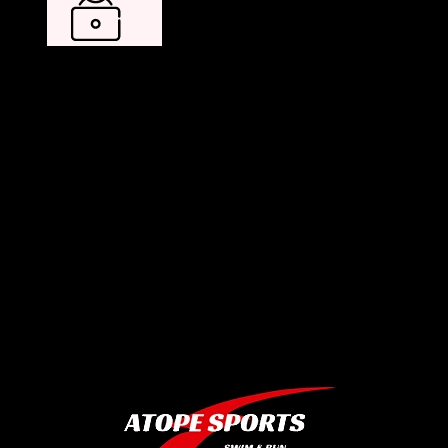
¡Preparados para ti!
¿Necesita ayuda para encontrar el producto adecuado? Utilice
nuestro formulario de contacto o llámenos al teléfono.
652740213