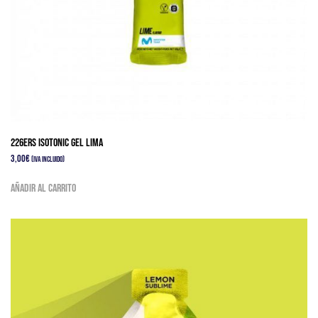
226ERS ISOTONIC GEL LIMA
3,00
€
(IVA Incluido)
Añadir al carrito