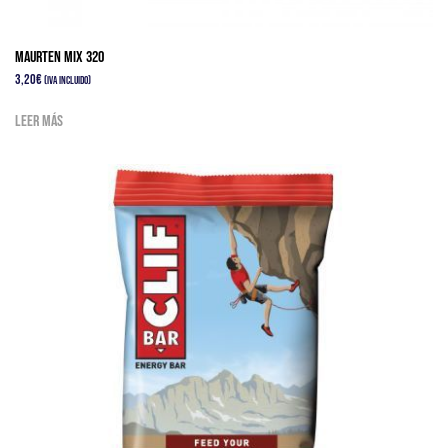
Maurten Mix 320
3,20
€
(IVA Incluido)
Leer más