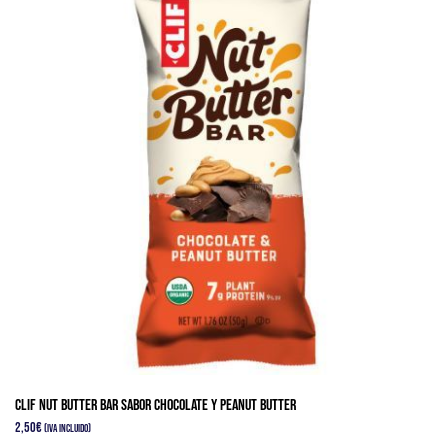
Las
opciones
se
pueden
elegir
en
la
página
de
producto
Clif Nut Butter Bar sabor Chocolate y Peanut Butter
2,50
€
(IVA Incluido)