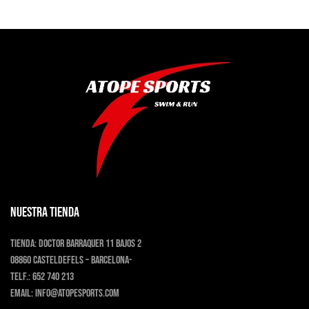
era:
es:
tiene
140,00€.
112,00€.
múltiples
variantes.
Las
opciones
se
pueden
elegir
en
la
página
de
producto
NUESTRA TIENDA
Tienda:
Doctor Barraquer 11 bajos 2
08860 Casteldefels – Barcelona-
Telf.:
652 740 213
Email:
info@atopesports.com