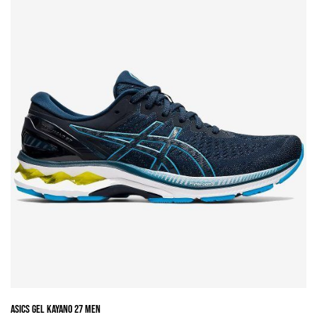
variantes.
Las
opciones
se
pueden
elegir
en
la
página
de
producto
Asics Gel Kayano 27 Men