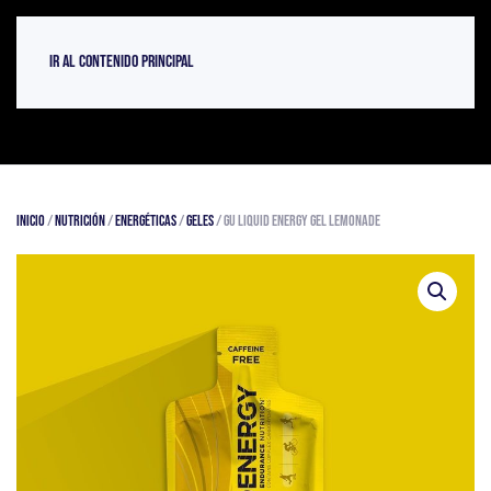
Ir al contenido principal
Inicio
/
Nutrición
/
Energéticas
/
Geles
/ GU LIQUID ENERGY GEL LEMONADE