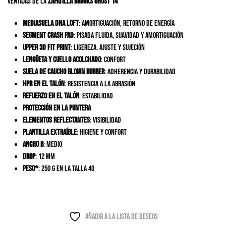
Ventajas de la
zapatilla
Brooks Ghost 14
Mediasuela DNA LOFT
: amortiguación, retorno de energía
Segment Crash Pad
: pisada fluida, suavidad y amortiguación
Upper 3D Fit Print
: ligereza, ajuste y sujeción
Lengüeta y cuello acolchado
: confort
Suela de caucho Blown Rubber
: adherencia y durabilidad
HPR en el talón
: resistencia a la abrasión
Refuerzo en el talón
: estabilidad
Protección en la puntera
Elementos reflectantes
: visibilidad
Plantilla extraíble
: higiene y confort
Ancho B
: medio
Drop
: 12 mm
Peso*
: 250 g en la talla 40
Añadir a la lista de deseos