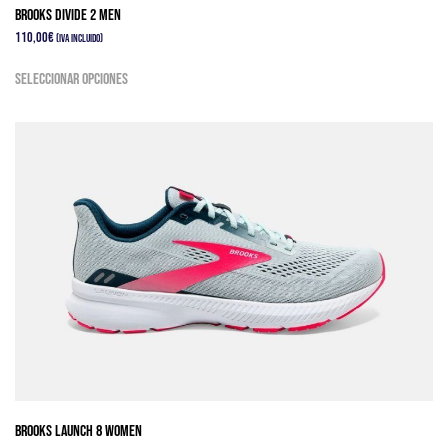
Brooks Divide 2 Men
110,00
€
(IVA Incluido)
Este
Seleccionar opciones
producto
tiene
múltiples
variantes.
Las
opciones
se
pueden
elegir
en
la
página
de
producto
Brooks Launch 8 Women