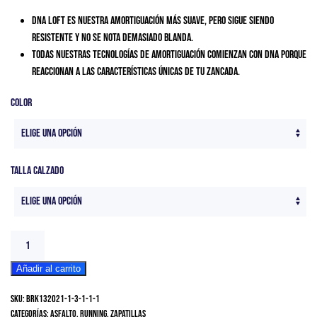
DNA LOFT es nuestra amortiguación más suave, pero sigue siendo
resistente y no se nota demasiado blanda.
Todas nuestras tecnologías de amortiguación comienzan con DNA porque
reaccionan a las características únicas de tu zancada.
Color
Talla Calzado
Brooks
Ghost
Añadir al carrito
14
Women
SKU:
BRK132021-1-3-1-1-1
cantidad
Categorías:
Asfalto
,
Running
,
Zapatillas