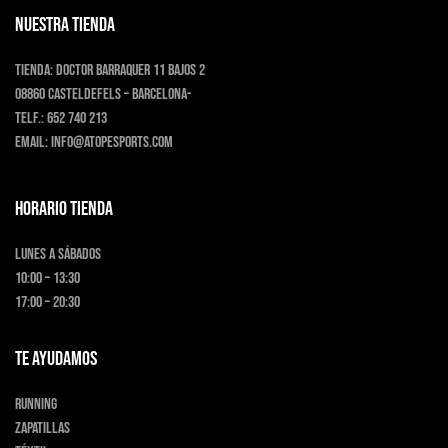
producto
NUESTRA TIENDA
Tienda:
Doctor Barraquer 11 bajos 2
08860 Casteldefels – Barcelona-
Telf.:
652 740 213
Email:
info@atopesports.com
HORARIO TIENDA
Lunes a Sábados
10:00 – 13:30
17:00 – 20:30
TE AYUDAMOS
Running
Zapatillas