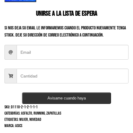
Tokyo
Women
Unirse a la lista de espera
cantidad
Si nos deja su email le informaremos cuando el producto nuevamente tenga
stock. Deje su dirección de correo electrónico a continuación.
Avisame cuando haya
SKU:
D1110-2-1-2-1-1-1
Categorías:
Asfalto
,
Running
,
Zapatillas
Etiquetas:
Mujer
,
Novedad
Marca:
Asics