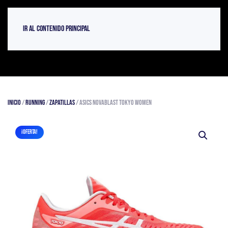
Ir al contenido principal
Inicio
/
Running
/
Zapatillas
/ Asics Novablast Tokyo Women
¡OFERTA!