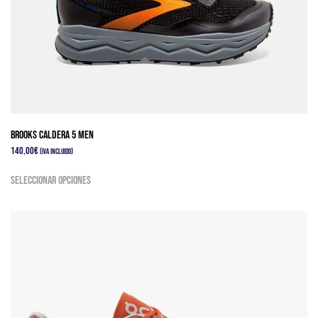
pueden
elegir
en
la
página
de
producto
Brooks Caldera 5 Men
140,00
€
(IVA Incluido)
Este
Seleccionar opciones
producto
tiene
múltiples
variantes.
Las
opciones
se
pueden