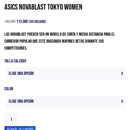
Asics Novablast Tokyo Women
El
El
140,00
€
112,00
€
(IVA Incluido)
precio
precio
Las Novablast pueden ser un modelo de corta y media distancia para el
original
actual
corredor popular que este buscando mayores retos durante sus
era:
es:
competiciones.
140,00€.
112,00€.
Talla Calzado
Color
Asics
Novablast
Añadir al carrito