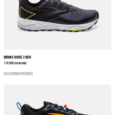
Brooks Divide 2 Men
110,00
€
(IVA Incluido)
Este
Seleccionar opciones
producto
tiene
múltiples
variantes.
Las
opciones
se