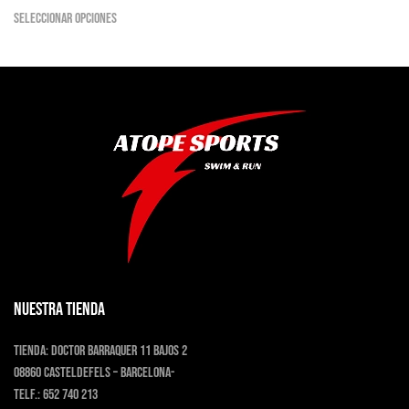
Seleccionar opciones
producto
tiene
múltiples
variantes.
Las
opciones
se
pueden
elegir
en
la
página
de
producto
NUESTRA TIENDA
Tienda:
Doctor Barraquer 11 bajos 2
08860 Casteldefels – Barcelona-
Telf.:
652 740 213