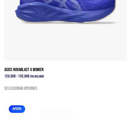
página
de
producto
Asics Novablast 5 Women
Rango
120,00
€
-
135,00
€
(IVA Incluido)
de
Este
Seleccionar opciones
precios:
producto
desde
tiene
120,00€
múltiples
hasta
¡OFERTA!
variantes.
135,00€
Las
opciones