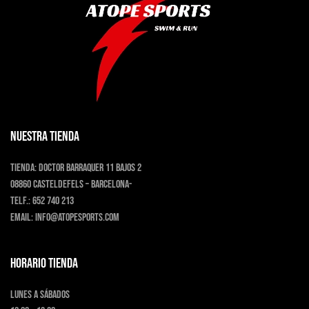
la
página
de
producto
NUESTRA TIENDA
Tienda:
Doctor Barraquer 11 bajos 2
08860 Casteldefels – Barcelona-
Telf.:
652 740 213
Email:
info@atopesports.com
HORARIO TIENDA
Lunes a Sábados