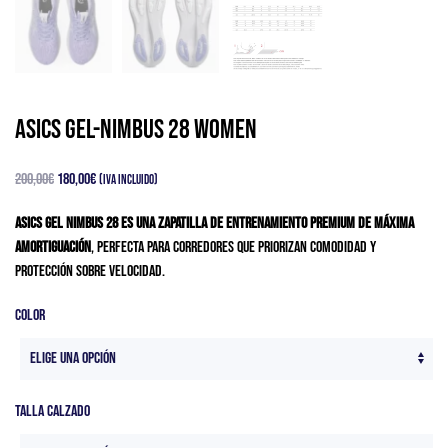
Asics GEL-NIMBUS 28 Women
El
El
200,00
€
180,00
€
(IVA Incluido)
precio
precio
ASICS Gel Nimbus 28 es una zapatilla de entrenamiento premium de máxima
original
actual
amortiguación
, perfecta para corredores que priorizan comodidad y
era:
es:
protección sobre velocidad.
200,00€.
180,00€.
Color
Talla Calzado