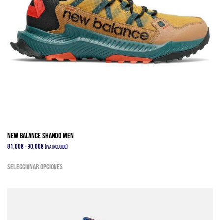
New Balance Shando Men
Rango
81,00
€
-
90,00
€
(IVA Incluido)
de
Este
Seleccionar opciones
precios:
producto
desde
tiene
81,00€
múltiples
hasta
variantes.
90,00€
Las