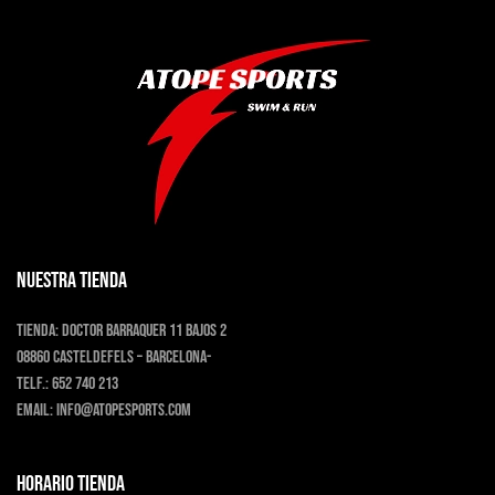
variantes.
Las
opciones
se
pueden
elegir
en
la
página
de
producto
NUESTRA TIENDA
Tienda:
Doctor Barraquer 11 bajos 2
08860 Casteldefels – Barcelona-
Telf.:
652 740 213
Email:
info@atopesports.com
HORARIO TIENDA