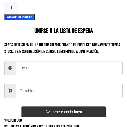
Polar
Vantage
Añadir al carrito
V2
Unisex
Unirse a la lista de espera
cantidad
Si nos deja su email le informaremos cuando el producto nuevamente tenga
stock. Deje su dirección de correo electrónico a continuación.
Avisame cuando haya
SKU:
PLR2300
Categorías:
Electrónica y GPS
,
Relojes GPS y pulsómetros