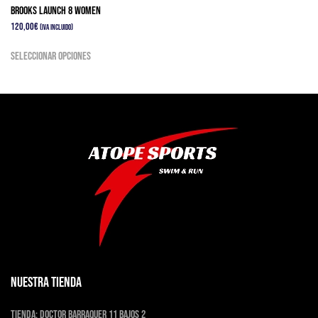
Brooks Launch 8 Women
120,00
€
(IVA Incluido)
Este
Seleccionar opciones
producto
tiene
múltiples
variantes.
Las
opciones
se
pueden
elegir
en
la
página
de
producto
NUESTRA TIENDA
Tienda:
Doctor Barraquer 11 bajos 2