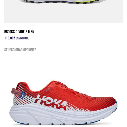
Brooks Divide 2 Men
110,00
€
(IVA Incluido)
Este
Seleccionar opciones
producto
tiene
múltiples
variantes.
Las
opciones
se
pueden
elegir
en
la
página