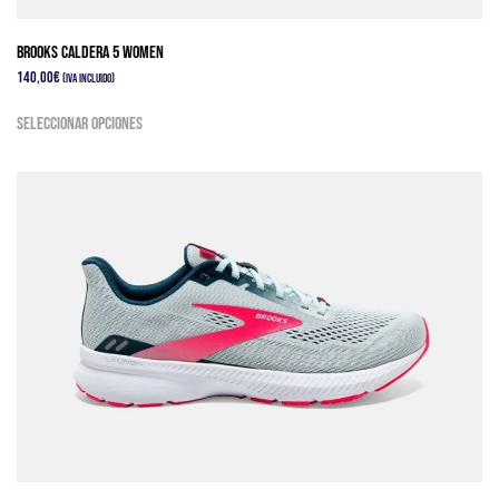
producto
Brooks Caldera 5 Women
140,00
€
(IVA Incluido)
Este
Seleccionar opciones
producto
tiene
múltiples
variantes.
Las
opciones
se
pueden
elegir
en
la
página
de
producto