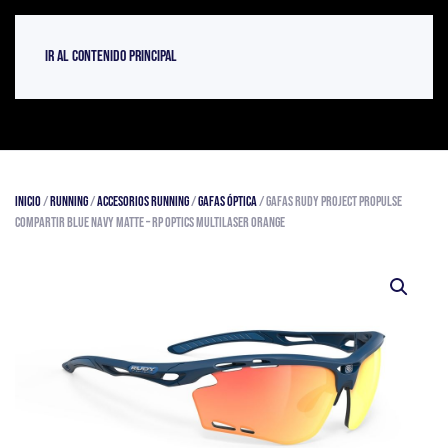
Ir al contenido principal
Inicio
/
Running
/
Accesorios Running
/
Gafas Óptica
/ Gafas Rudy Project PROPULSE
Compartir Blue Navy Matte – RP Optics Multilaser Orange