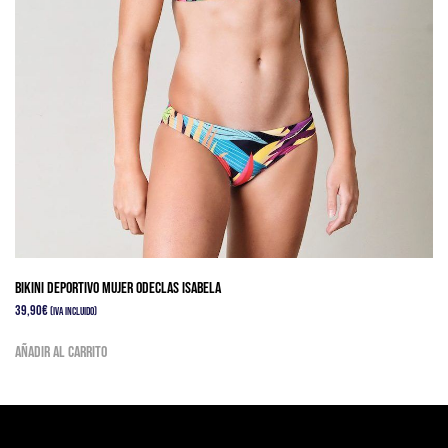
producto
Bikini Deportivo Mujer Odeclas Isabela
39,90
€
(IVA Incluido)
Añadir al carrito