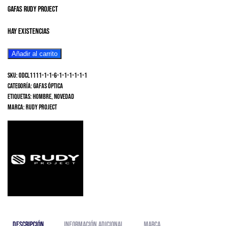
gafas rudy project
Hay existencias
Gafas
Añadir al carrito
Rudy
SKU:
ODCL1111-1-1-6-1-1-1-1-1-1
Project
Categoría:
Gafas Óptica
PROPULSE
Etiquetas:
Hombre
,
Novedad
Compartir
Marca:
Rudy Project
Blue
Navy
Matte
-
RP
Optics
Multilaser
Orange
cantidad
Descripción
Información adicional
Marca