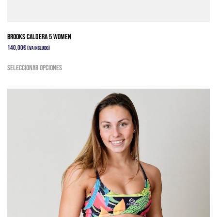
de
producto
Brooks Caldera 5 Women
140,00
€
(IVA Incluido)
Este
Seleccionar opciones
producto
tiene
múltiples
variantes.
Las
opciones
se
pueden
elegir
en
la
página
de