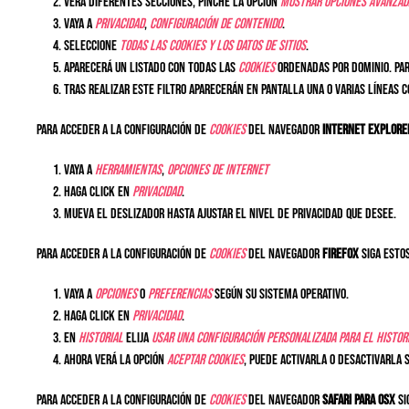
Verá diferentes secciones, pinche la opción
Mostrar opciones avanzad
Vaya a
Privacidad
,
Configuración de contenido
.
Seleccione
Todas las
cookies
y los datos de sitios
.
Aparecerá un listado con todas las
cookies
ordenadas por dominio. Par
Tras realizar este filtro aparecerán en pantalla una o varias líneas 
Para acceder a la configuración de
cookies
del navegador
Internet Explore
Vaya a
Herramientas
,
Opciones de Internet
Haga click en
Privacidad
.
Mueva el deslizador hasta ajustar el nivel de privacidad que desee.
Para acceder a la configuración de
cookies
del navegador
Firefox
siga estos
Vaya a
Opciones
o
Preferencias
según su sistema operativo.
Haga click en
Privacidad
.
En
Historial
elija
Usar una configuración personalizada para el histor
Ahora verá la opción
Aceptar cookies
, puede activarla o desactivarla 
Para acceder a la configuración de
cookies
del navegador
Safari para OSX
si