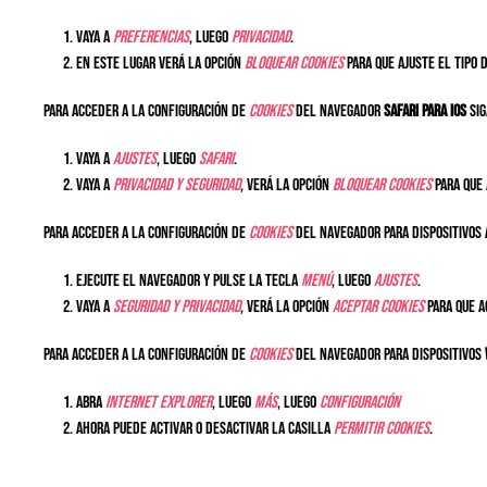
Vaya a
Preferencias
, luego
Privacidad
.
En este lugar verá la opción
Bloquear cookies
para que ajuste el tipo 
Para acceder a la configuración de
cookies
del navegador
Safari para iOS
sig
Vaya a
Ajustes
, luego
Safari
.
Vaya a
Privacidad y Seguridad
, verá la opción
Bloquear cookies
para que 
Para acceder a la configuración de
cookies
del navegador para dispositivos
Ejecute el navegador y pulse la tecla
Menú
, luego
Ajustes
.
Vaya a
Seguridad y Privacidad
, verá la opción
Aceptar cookies
para que a
Para acceder a la configuración de
cookies
del navegador para dispositivos
Abra
Internet Explorer
, luego
Más
, luego
Configuración
Ahora puede activar o desactivar la casilla
Permitir cookies
.