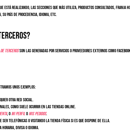
ue está realizando, las secciones que más utiliza, productos consultados, franja hor
 su país de procedencia, idioma, etc.
 terceros?
s
de terceros
son las generadas por servicios o proveedores externos como Facebook,
tramos unos ejemplos:
uier otra red social.
nales, como suele ocurrir en las tiendas online.
uenta
, o
Mi perfil
o
Mis pedidos
.
 ser telefónicas o visitando la tienda física si es que dispone de ella.
horaria, divisa o idioma.