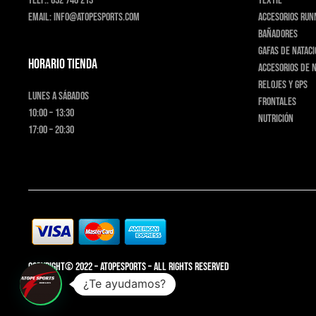
Telf.:
652 740 213
Téxtil
Email:
info@atopesports.com
Accesorios run
Bañadores
Gafas de natac
HORARIO TIENDA
Accesorios de 
Relojes y GPS
Lunes a Sábados
Frontales
10:00 – 13:30
Nutrición
17:00 – 20:30
Copyright© 2022 – AtopeSports – All rights reserved
¿Te ayudamos?