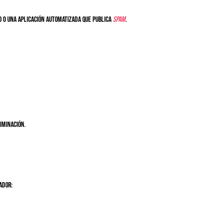
o o una aplicación automatizada que publica
spam
.
iminación.
ador: