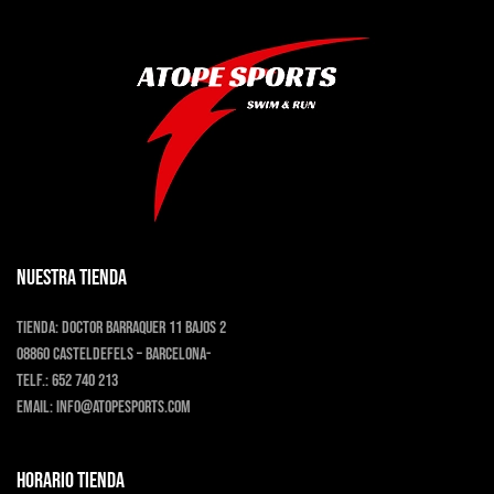
elegir
en
la
página
de
producto
NUESTRA TIENDA
Tienda:
Doctor Barraquer 11 bajos 2
08860 Casteldefels – Barcelona-
Telf.:
652 740 213
Email:
info@atopesports.com
HORARIO TIENDA