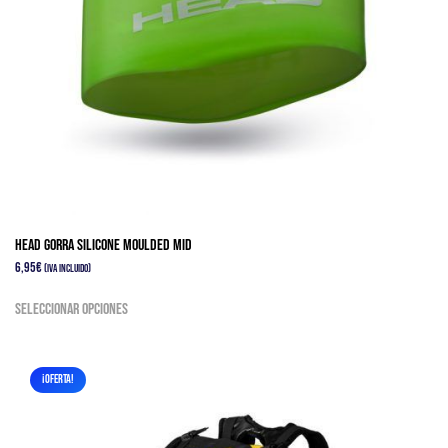
página
de
producto
HEAD GORRA SILICONE MOULDED MID
6,95
€
(IVA Incluido)
Este
Seleccionar opciones
producto
tiene
múltiples
¡OFERTA!
variantes.
Las
opciones