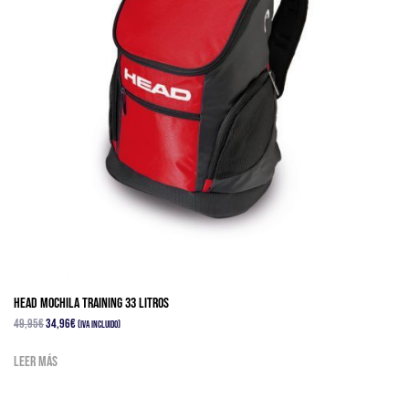
HEAD MOCHILA TRAINING 33 Litros
El
El
49,95
€
34,96
€
(IVA Incluido)
precio
precio
Leer más
original
actual
era:
es:
49,95€.
34,96€.