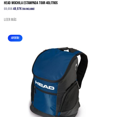
HEAD MOCHILA ESTAMPADA TOUR 40Litros
El
El
69,95
€
48,97
€
(IVA Incluido)
precio
precio
Leer más
original
actual
era:
es:
69,95€.
48,97€.
¡OFERTA!