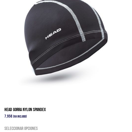
HEAD GORRA NYLON SPANDEX
7,95
€
(IVA Incluido)
Este
Seleccionar opciones
producto