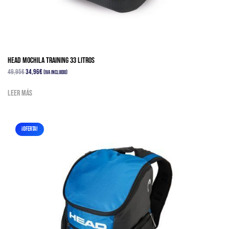
HEAD MOCHILA TRAINING 33 Litros
El
El
49,95
€
34,96
€
(IVA Incluido)
precio
precio
Leer más
original
actual
era:
es:
49,95€.
34,96€.
¡OFERTA!