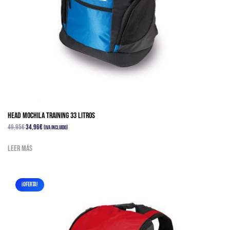
HEAD MOCHILA TRAINING 33 Litros
El
El
49,95
€
34,96
€
(IVA Incluido)
precio
precio
Leer más
original
actual
era:
es:
49,95€.
34,96€.
¡OFERTA!