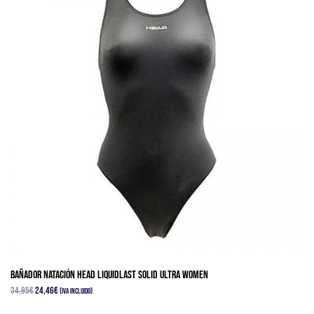
Bañador Natación HEAD LIQUIDLAST SOLID ULTRA WOMEN
El
El
34,95
€
24,46
€
(IVA Incluido)
precio
precio
Este