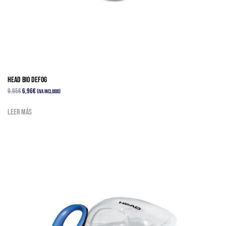
HEAD BIO DEFOG
El
El
9,95
€
6,96
€
(IVA Incluido)
precio
precio
Leer más
original
actual
era:
es:
9,95€.
6,96€.